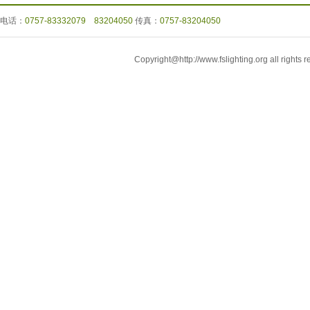
电话：
0757-83332079 83204050
传真：
0757-83204050
Copyright@http://www.fslighting.org all r