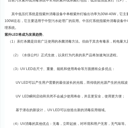
目前污水紫外线消毒系统中常用的紫外线杀菌灯包括：低压低强度汞灯（LP）、
其中低压灯系统是指紫外消毒设备中单根紫外灯输出功率为30W-40W，它主
100W左右，它主要适用于中型污水处理厂的应用。中压灯系统指紫外消毒设备中
理系统。
紫外LED将成为发展趋势
。
（1）汞灯杀菌是目前广泛使用的杀菌消毒方法。但由于其含有毒汞，耗电量大及
（2）《水俣公约》正式生效，以汞灯为代表的汞产品将加速淘汰进程。
（3）UV LED在尺寸、重量、能耗和使用寿命等方面拥有众多优点：
UV LED可以产生用户需要的最佳波长的光线，而传统的光源产生的光线波
UV LED瞬间启动和关闭不会减少使用寿命，并且更安全，使用更方便；
基于潜在的新设计， UV LED可以创造出新的消毒应用领域。
（4）UV消毒的其他优点：无毒，立即起效，对环境和用户无害，无气味等。