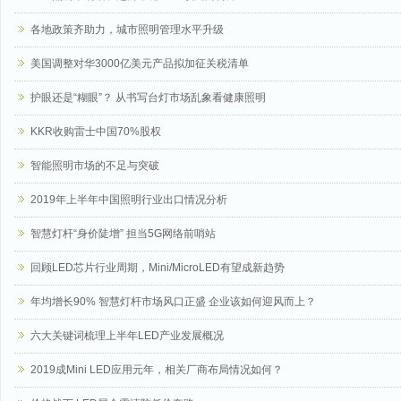
各地政策齐助力，城市照明管理水平升级
美国调整对华3000亿美元产品拟加征关税清单
护眼还是“糊眼”？ 从书写台灯市场乱象看健康照明
KKR收购雷士中国70%股权
智能照明市场的不足与突破
2019年上半年中国照明行业出口情况分析
智慧灯杆“身价陡增” 担当5G网络前哨站
回顾LED芯片行业周期，Mini/MicroLED有望成新趋势
年均增长90% 智慧灯杆市场风口正盛 企业该如何迎风而上？
六大关键词梳理上半年LED产业发展概况
2019成Mini LED应用元年，相关厂商布局情况如何？